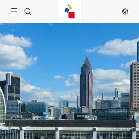
跳
过
菜
搜
ZH
单
索