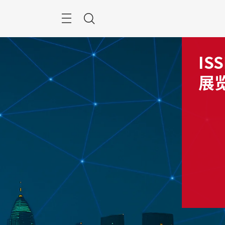
跳
过
菜
搜
单
索
建筑电气
广州国际照明展览
IS
会
会
展
上